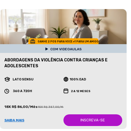
GANHE 2 POS PARA VOCE +1 PARA UM AMIGO
COM VIDEOAULAS
ABORDAGENS DA VIOLÊNCIA CONTRA CRIANÇAS E
ADOLESCENTES
LATO SENSU
100% EAD
360 A 720H
2 A 12 MESES
18X R$ 86,00/Mês
18X R$ 387,00/Mês
INSCREVA-SE
SAIBA MAIS