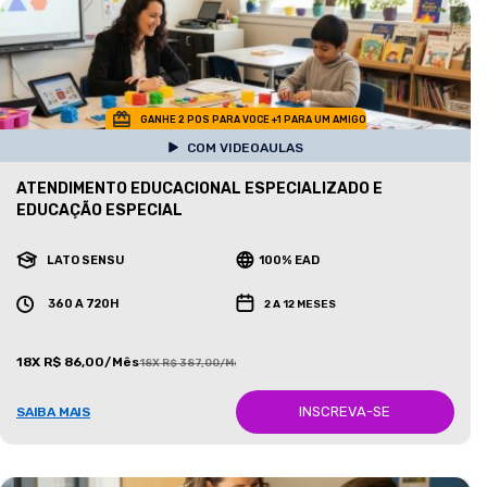
GANHE 2 POS PARA VOCE +1 PARA UM AMIGO
COM VIDEOAULAS
ATENDIMENTO EDUCACIONAL ESPECIALIZADO E
EDUCAÇÃO ESPECIAL
LATO SENSU
100% EAD
360 A 720H
2 A 12 MESES
18X R$ 86,00/Mês
18X R$ 387,00/Mês
INSCREVA-SE
SAIBA MAIS