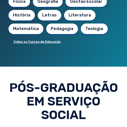
Física
Geografia
Gestão Escolar
História
Letras
Literatura
Matemática
Pedagogia
Teologia
Todos os Cursos de Educação
PÓS-GRADUAÇÃO
EM SERVIÇO
SOCIAL