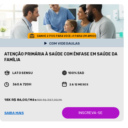
GANHE 2 POS PARA VOCE +1 PARA UM AMIGO
COM VIDEOAULAS
ATENÇÃO PRIMÁRIA À SAÚDE COM ÊNFASE EM SAÚDE DA
FAMÍLIA
LATO SENSU
100% EAD
360 A 720H
2 A 12 MESES
18X R$ 86,00/Mês
18X R$ 387,00/Mês
INSCREVA-SE
SAIBA MAIS