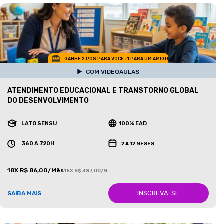
GANHE 2 POS PARA VOCE +1 PARA UM AMIGO
COM VIDEOAULAS
ATENDIMENTO EDUCACIONAL E TRANSTORNO GLOBAL
DO DESENVOLVIMENTO
LATO SENSU
100% EAD
360 A 720H
2 A 12 MESES
18X R$ 86,00/Mês
18X R$ 387,00/Mês
INSCREVA-SE
SAIBA MAIS