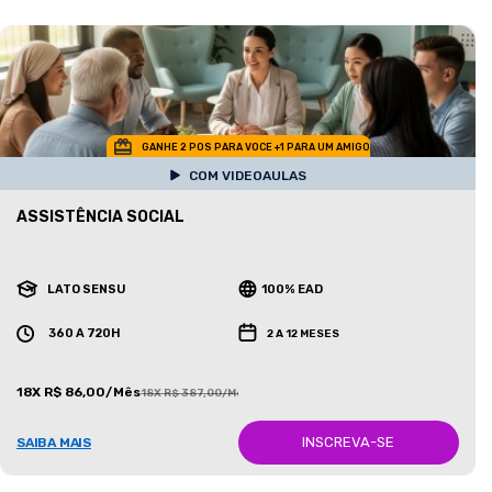
GANHE 2 POS PARA VOCE +1 PARA UM AMIGO
COM VIDEOAULAS
ASSISTÊNCIA SOCIAL
LATO SENSU
100% EAD
360 A 720H
2 A 12 MESES
18X R$ 86,00/Mês
18X R$ 387,00/Mês
INSCREVA-SE
SAIBA MAIS