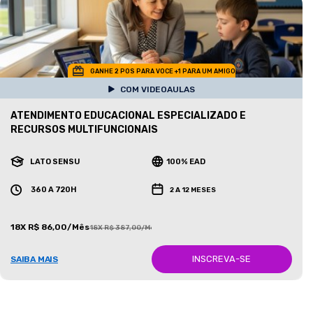
GANHE 2 POS PARA VOCE +1 PARA UM AMIGO
COM VIDEOAULAS
ATENDIMENTO EDUCACIONAL ESPECIALIZADO E
RECURSOS MULTIFUNCIONAIS
LATO SENSU
100% EAD
360 A 720H
2 A 12 MESES
18X R$ 86,00/Mês
18X R$ 387,00/Mês
INSCREVA-SE
SAIBA MAIS