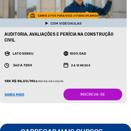
GANHE 2 POS PARA VOCE +1 PARA UM AMIGO
COM VIDEOAULAS
AUDITORIA, AVALIAÇÕES E PERÍCIA NA CONSTRUÇÃO
CIVIL
LATO SENSU
100% EAD
360 A 720H
2 A 12 MESES
18X R$ 86,00/Mês
18X R$ 387,00/Mês
INSCREVA-SE
SAIBA MAIS