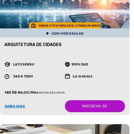
GANHE 2 POS PARA VOCE +1 PARA UM AMIGO
COM VIDEOAULAS
ARQUITETURA DE CIDADES
LATO SENSU
100% EAD
360 A 720H
2 A 12 MESES
18X R$ 86,00/Mês
18X R$ 387,00/Mês
INSCREVA-SE
SAIBA MAIS