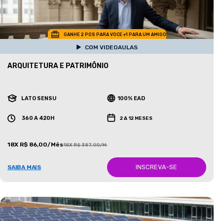
GANHE 2 POS PARA VOCE +1 PARA UM AMIGO
COM VIDEOAULAS
ARQUITETURA E PATRIMÔNIO
LATO SENSU
100% EAD
360 A 420H
2 A 12 MESES
18X R$ 86,00/Mês
18X R$ 387,00/Mês
INSCREVA-SE
SAIBA MAIS