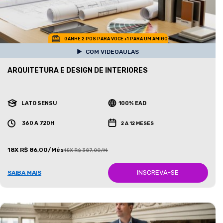
GANHE 2 POS PARA VOCE +1 PARA UM AMIGO
COM VIDEOAULAS
ARQUITETURA E DESIGN DE INTERIORES
LATO SENSU
100% EAD
360 A 720H
2 A 12 MESES
18X R$ 86,00/Mês
18X R$ 387,00/Mês
INSCREVA-SE
SAIBA MAIS