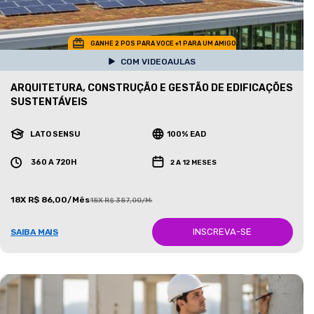
GANHE 2 POS PARA VOCE +1 PARA UM AMIGO
COM VIDEOAULAS
ARQUITETURA, CONSTRUÇÃO E GESTÃO DE EDIFICAÇÕES
SUSTENTÁVEIS
LATO SENSU
100% EAD
360 A 720H
2 A 12 MESES
18X R$ 86,00/Mês
18X R$ 387,00/Mês
INSCREVA-SE
SAIBA MAIS