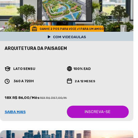
GANHE 2 POS PARA VOCE +1 PARA UM AMIGO
COM VIDEOAULAS
ARQUITETURA DA PAISAGEM
LATO SENSU
100% EAD
360 A 720H
2 A 12 MESES
18X R$ 86,00/Mês
18X R$ 387,00/Mês
INSCREVA-SE
SAIBA MAIS