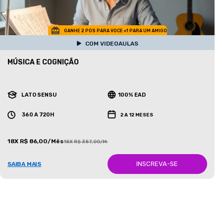
GANHE 2 POS PARA VOCE +1 PARA UM AMIGO
COM VIDEOAULAS
MÚSICA E COGNIÇÃO
LATO SENSU
100% EAD
360 A 720H
2 A 12 MESES
18X R$ 86,00/Mês
18X R$ 387,00/Mês
INSCREVA-SE
SAIBA MAIS