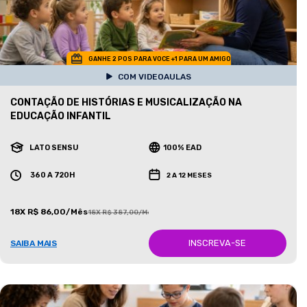
GANHE 2 POS PARA VOCE +1 PARA UM AMIGO
COM VIDEOAULAS
CONTAÇÃO DE HISTÓRIAS E MUSICALIZAÇÃO NA
EDUCAÇÃO INFANTIL
LATO SENSU
100% EAD
360 A 720H
2 A 12 MESES
18X R$ 86,00/Mês
18X R$ 387,00/Mês
INSCREVA-SE
SAIBA MAIS