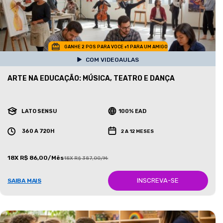
GANHE 2 POS PARA VOCE +1 PARA UM AMIGO
COM VIDEOAULAS
ARTE NA EDUCAÇÃO: MÚSICA, TEATRO E DANÇA
LATO SENSU
100% EAD
360 A 720H
2 A 12 MESES
18X R$ 86,00/Mês
18X R$ 387,00/Mês
INSCREVA-SE
SAIBA MAIS