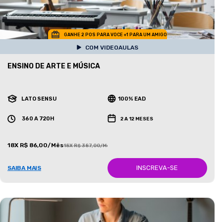
GANHE 2 POS PARA VOCE +1 PARA UM AMIGO
COM VIDEOAULAS
ENSINO DE ARTE E MÚSICA
LATO SENSU
100% EAD
360 A 720H
2 A 12 MESES
18X R$ 86,00/Mês
18X R$ 387,00/Mês
INSCREVA-SE
SAIBA MAIS