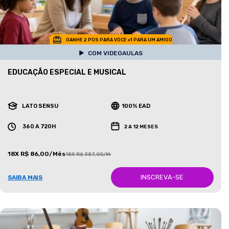
GANHE 2 POS PARA VOCE +1 PARA UM AMIGO
COM VIDEOAULAS
EDUCAÇÃO ESPECIAL E MUSICAL
LATO SENSU
100% EAD
360 A 720H
2 A 12 MESES
18X R$ 86,00/Mês
18X R$ 387,00/Mês
INSCREVA-SE
SAIBA MAIS