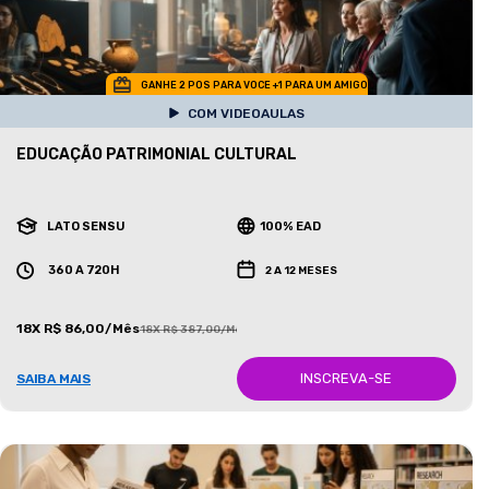
GANHE 2 POS PARA VOCE +1 PARA UM AMIGO
COM VIDEOAULAS
EDUCAÇÃO PATRIMONIAL CULTURAL
LATO SENSU
100% EAD
360 A 720H
2 A 12 MESES
18X R$ 86,00/Mês
18X R$ 387,00/Mês
INSCREVA-SE
SAIBA MAIS