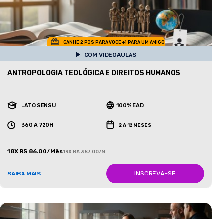
GANHE 2 POS PARA VOCE +1 PARA UM AMIGO
COM VIDEOAULAS
ANTROPOLOGIA TEOLÓGICA E DIREITOS HUMANOS
LATO SENSU
100% EAD
360 A 720H
2 A 12 MESES
18X R$ 86,00/Mês
18X R$ 387,00/Mês
INSCREVA-SE
SAIBA MAIS