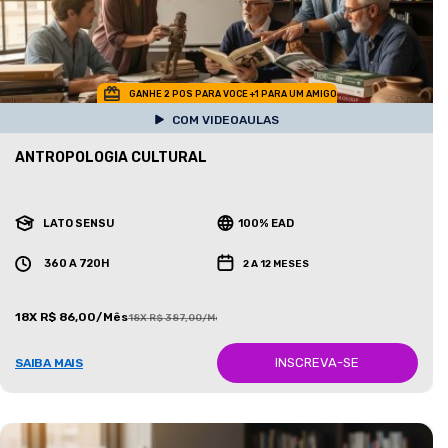
GANHE 2 POS PARA VOCE +1 PARA UM AMIGO
COM VIDEOAULAS
ANTROPOLOGIA CULTURAL
LATO SENSU
100% EAD
360 A 720H
2 A 12 MESES
18X R$ 86,00/Mês
18X R$ 387,00/Mês
INSCREVA-SE
SAIBA MAIS