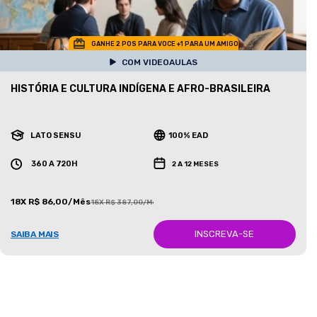
GANHE 2 POS PARA VOCE +1 PARA UM AMIGO
COM VIDEOAULAS
HISTÓRIA E CULTURA INDÍGENA E AFRO-BRASILEIRA
LATO SENSU
100% EAD
360 A 720H
2 A 12 MESES
18X R$ 86,00/Mês
18X R$ 387,00/Mês
INSCREVA-SE
SAIBA MAIS