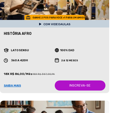
GANHE 2 POS PARA VOCE +1 PARA UM AMIGO
COM VIDEOAULAS
HISTÓRIA AFRO
LATO SENSU
100% EAD
360 A 420H
2 A 12 MESES
18X R$ 86,00/Mês
18X R$ 387,00/Mês
INSCREVA-SE
SAIBA MAIS