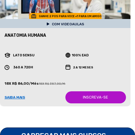
GANHE 2 POS PARA VOCE +1 PARA UM AMIGO
COM VIDEOAULAS
ANATOMIA HUMANA
LATO SENSU
100% EAD
360 A 720H
2 A 12 MESES
18X R$ 86,00/Mês
18X R$ 387,00/Mês
INSCREVA-SE
SAIBA MAIS