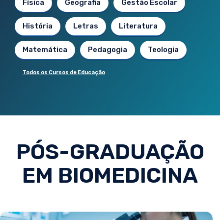
Física
Geografia
Gestão Escolar
História
Letras
Literatura
Matemática
Pedagogia
Teologia
Todos os Cursos de Educação
PÓS-GRADUAÇÃO
EM BIOMEDICINA