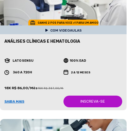
GANHE 2 POS PARA VOCE +1 PARA UM AMIGO
COM VIDEOAULAS
ANÁLISES CLÍNICAS E HEMATOLOGIA
LATO SENSU
100% EAD
360 A 720H
2 A 12 MESES
18X R$ 86,00/Mês
18X R$ 387,00/Mês
INSCREVA-SE
SAIBA MAIS