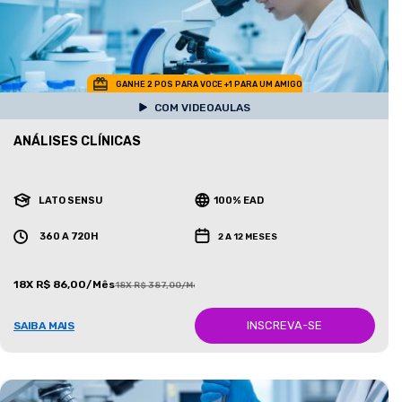
GANHE 2 POS PARA VOCE +1 PARA UM AMIGO
COM VIDEOAULAS
ANÁLISES CLÍNICAS
LATO SENSU
100% EAD
360 A 720H
2 A 12 MESES
18X R$ 86,00/Mês
18X R$ 387,00/Mês
INSCREVA-SE
SAIBA MAIS