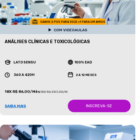
GANHE 2 POS PARA VOCE +1 PARA UM AMIGO
COM VIDEOAULAS
ANÁLISES CLÍNICAS E TOXICOLÓGICAS
LATO SENSU
100% EAD
360 A 420H
2 A 12 MESES
18X R$ 86,00/Mês
18X R$ 387,00/Mês
INSCREVA-SE
SAIBA MAIS