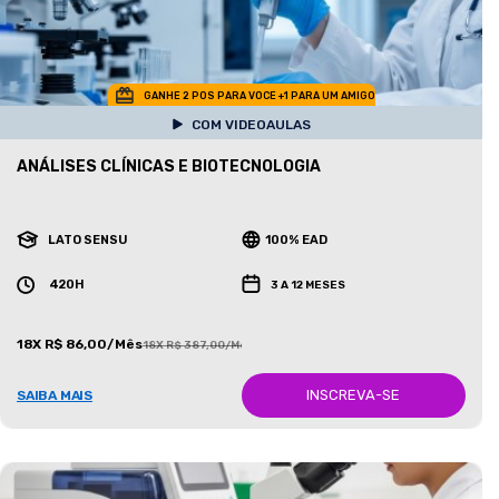
GANHE 2 POS PARA VOCE +1 PARA UM AMIGO
COM VIDEOAULAS
ANÁLISES CLÍNICAS E BIOTECNOLOGIA
LATO SENSU
100% EAD
420H
3 A 12 MESES
18X R$ 86,00/Mês
18X R$ 387,00/Mês
INSCREVA-SE
SAIBA MAIS