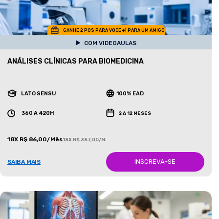
GANHE 2 POS PARA VOCE +1 PARA UM AMIGO
COM VIDEOAULAS
ANÁLISES CLÍNICAS PARA BIOMEDICINA
LATO SENSU
100% EAD
360 A 420H
2 A 12 MESES
18X R$ 86,00/Mês
18X R$ 387,00/Mês
INSCREVA-SE
SAIBA MAIS