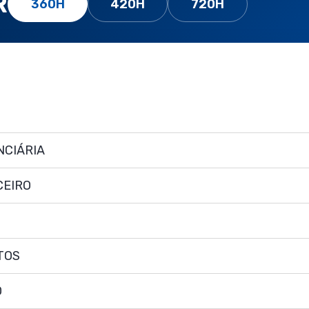
R
360H
420H
720H
NCIÁRIA
CEIRO
TOS
O