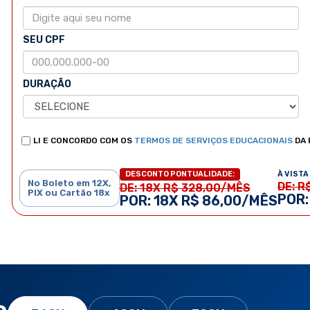
SEU CPF
DURAÇÃO
LI E CONCORDO COM OS
TERMOS DE SERVIÇOS EDUCACIONAIS
DA 
À VISTA 
DESCONTO PONTUALIDADE:
No Boleto em 12X,
DE: R
DE: 18X R$ 328,00/MÊS
PIX ou Cartão 18x
POR:
POR: 18X R$ 86,00/MÊS